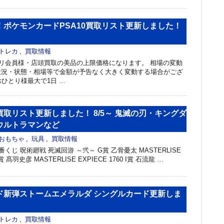
！ポケモンカードPSA10買取リスト更新しました！
トレカ
,
買取情報
リ会員様・店頭買取の美品の上限価格になります。 相場の変動
状況・状態・相場等で金額が予告なく大きく変動する場合がござ
おひとり様最大で1日 …
取リスト更新しました！ 8/5～ 鬼滅の刃・キングダ
ウルトラマンなど
おもちゃ
,
玩具
,
買取情報
くじ 呪術廻戦 死滅回游 ～弐～ G賞 乙骨憂太 MASTERLISE
H賞 髙羽史彦 MASTERLISE EXPIECE 1760 I賞 石流龍 …
ド新弾ストームエメラルダ シングルカード更新しま
トレカ
,
買取情報