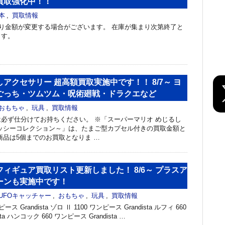
買取強化中！！
本
,
買取情報
り金額が変更する場合がございます。 在庫が集まり次第終了と
ます。
アクセサリー 超高額買取実施中です！！ 8/7～ ヨ
ごっち・ツムツム・呪術廻戦・ドラクエなど
おもちゃ
,
玩具
,
買取情報
必ず仕分けてお持ちください。 ※「スーパーマリオ めじるし
ッシーコレクション～」は、たまご型カプセル付きの買取金額と
商品は5個までのお買取となりま …
ィギュア買取リスト更新しました！ 8/6～ プラスア
ーンも実施中です！
UFOキャッチャー
,
おもちゃ
,
玩具
,
買取情報
 Grandista ゾロ Ⅱ 1100 ワンピース Grandista ルフィ 660
ta ハンコック 660 ワンピース Grandista …