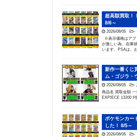
超高額買取！
8/6～
2026/08/05
-
※表示価格はアプ
が激しい為、在庫
います。PSAは、
新作一番くじ買
ム・ゴジラ・
2026/08/05
-
商品名 買取金額 一番
EXPIECE 13200 
ポケモンカー
した！ 8/5～
2026/08/05
-