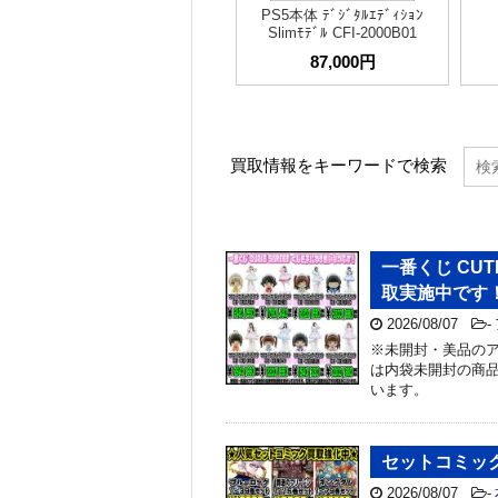
PS5本体 ﾃﾞｼﾞﾀﾙｴﾃﾞｨｼｮﾝ
Slimﾓﾃﾞﾙ CFI-2000B01
87,000円
買取情報をキーワードで検索
一番くじ CUT
取実施中です
2026/08/07
-
※未開封・美品のア
は内袋未開封の商品
います。
セットコミッ
2026/08/07
-