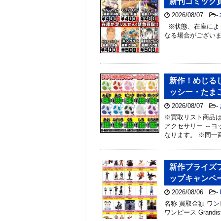
新刊コミック
2026/08/07
-
※状態、在庫によ
なる場合がござい
新作！めじるし
ッシー・たま
2026/08/07
-
※買取リスト商品は
アクセサリー ～ヨ
なります。 ※同一
新作プライズフ
ップキャンペ
2026/08/06
-
名称 買取金額 ワンピース
ワンピース Grandis