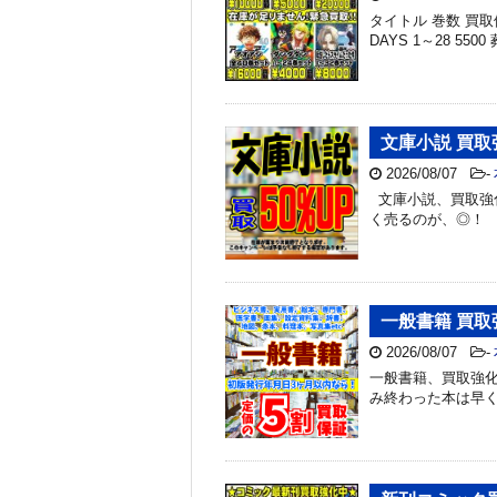
タイトル 巻数 買取価
DAYS 1～28 550
文庫小説 買取
2026/08/07
-
文庫小説、買取強化
く売るのが、◎！
一般書籍 買取
2026/08/07
-
一般書籍、買取強化
み終わった本は早