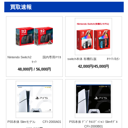
買取速報
Nintendo Switch2 国内専用/ﾏﾘｶ
switch本体 有機EL版 ﾎﾜｲﾄ/ﾈｵﾝ
ｾｯﾄ
42,000円/45,000円
48,000円 / 56,000円
PS5本体 Slimモデル CFI-2000A01
PS5本体 ﾃﾞｼﾞﾀﾙｴﾃﾞｨｼｮﾝ Slimﾓﾃﾞﾙ
CFI-2000B01