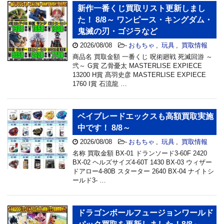
新作一番くじ買取リスト更新しまし
た！ 8/8～ ワンピース・キングダム・
鬼滅の刃・ゴジラなど
2026/08/08
-
おもちゃ
,
玩具
,
買取情報
商品名 買取金額 一番くじ 呪術廻戦 死滅回游 ～
弐～ G賞 乙骨憂太 MASTERLISE EXPIECE
13200 H賞 髙羽史彦 MASTERLISE EXPIECE
1760 I賞 石流龍 …
ベイブレードエックスも高額買取実施
中です！ 8/8～
2026/08/08
-
おもちゃ
,
玩具
,
買取情報
名称 買取金額 BX-01 ドランソード3-60F 2420
BX-02 ヘルズサイズ4-60T 1430 BX-03 ウィザー
ドアロー4-80B スターター 2640 BX-04 ナイトシ
ールド3- …
ドラゴンボールフュージョンワールド