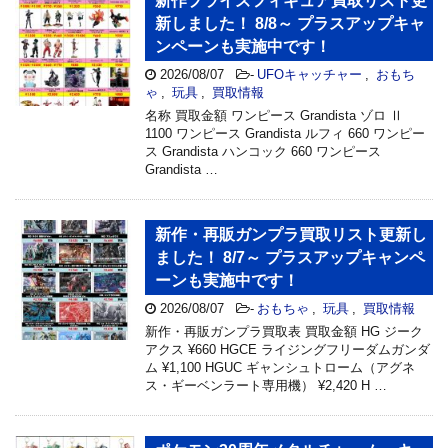
新作プライズフィギュア買取リスト更
新しました！ 8/8～ プラスアップキャ
ンペーンも実施中です！
2026/08/07
-
UFOキャッチャー
,
おもち
ゃ
,
玩具
,
買取情報
名称 買取金額 ワンピース Grandista ゾロ Ⅱ
1100 ワンピース Grandista ルフィ 660 ワンピー
ス Grandista ハンコック 660 ワンピース
Grandista …
新作・再販ガンプラ買取リスト更新し
ました！ 8/7～ プラスアップキャンペ
ーンも実施中です！
2026/08/07
-
おもちゃ
,
玩具
,
買取情報
新作・再販ガンプラ買取表 買取金額 HG ジーク
アクス ¥660 HGCE ライジングフリーダムガンダ
ム ¥1,100 HGUC ギャンシュトローム（アグネ
ス・ギーベンラート専用機） ¥2,420 H …