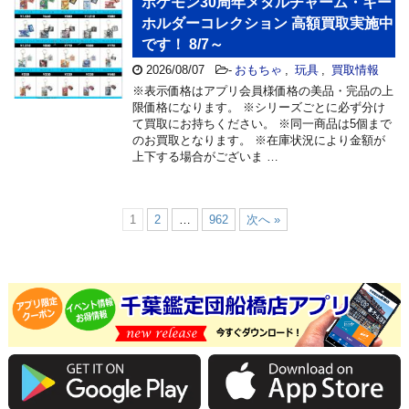
ポケモン30周年メタルチャーム・キー
ホルダーコレクション 高額買取実施中
です！ 8/7～
2026/08/07
-
おもちゃ
,
玩具
,
買取情報
※表示価格はアプリ会員様価格の美品・完品の上
限価格になります。 ※シリーズごとに必ず分け
て買取にお持ちください。 ※同一商品は5個まで
のお買取となります。 ※在庫状況により金額が
上下する場合がございま …
1
2
…
962
次へ »