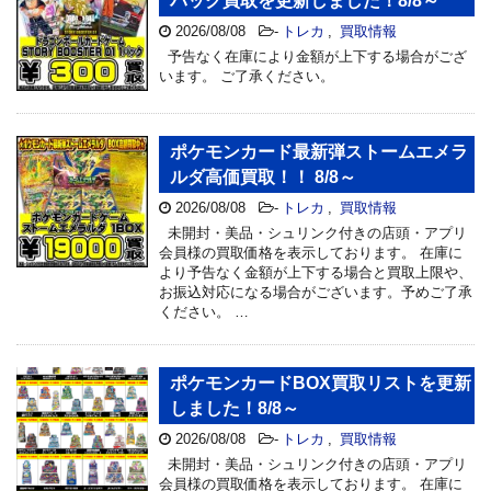
パック買取を更新しました！8/8～
2026/08/08
-
トレカ
,
買取情報
予告なく在庫により金額が上下する場合がござ
います。 ご了承ください。
ポケモンカード最新弾ストームエメラ
ルダ高価買取！！ 8/8～
2026/08/08
-
トレカ
,
買取情報
未開封・美品・シュリンク付きの店頭・アプリ
会員様の買取価格を表示しております。 在庫に
より予告なく金額が上下する場合と買取上限や、
お振込対応になる場合がございます。予めご了承
ください。 …
ポケモンカードBOX買取リストを更新
しました！8/8～
2026/08/08
-
トレカ
,
買取情報
未開封・美品・シュリンク付きの店頭・アプリ
会員様の買取価格を表示しております。 在庫に