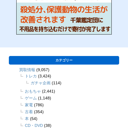
カテゴリー
買取情報
(9,057)
トレカ
(3,424)
ガチャ企画
(114)
おもちゃ
(2,441)
ゲーム
(1,148)
家電
(786)
古着
(354)
本
(54)
CD・DVD
(38)